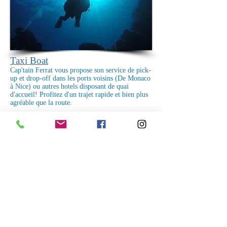
Taxi Boat
Cap'tain Ferrat vous propose son service de pick-
up et drop-off dans les ports voisins (De Monaco
à Nice) ou autres hotels disposant de quai
d'accueil! Profitez d'un trajet rapide et bien plus
agréable que la route.
Taxi Boat
Cap'tain Ferrat offers its pick-up and
drop-off service in nearby ports (From
Monaco to Nice) or other hotels with a
dock! Enjoy a faster and more
enjoyable ride than the road.