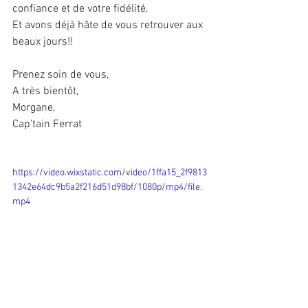
confiance et de votre fidélité,
Et avons déjà hâte de vous retrouver aux 
beaux jours!!
Prenez soin de vous,
A très bientôt,
Morgane,
Cap'tain Ferrat
https://video.wixstatic.com/video/1ffa15_2f9813
1342e64dc9b5a2f216d51d98bf/1080p/mp4/file.
mp4